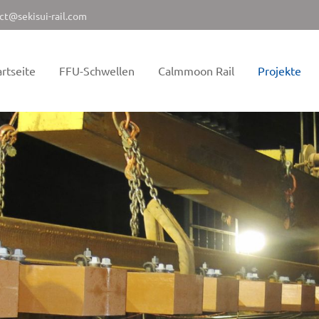
ct@sekisui-rail.com
artseite
FFU-Schwellen
Calmmoon Rail
Projekte