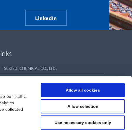
LinkedIn
inks
SEKISUI CHEMICAL CO., LTD.
SEKISUI CHEMICAL GMBH
Allow all cookies
SEKISUI RAIL I LinkedIn
e our traffic.
nalytics
SEKISUI RAIL I YouTube
Allow selection
ve collected
Use necessary cookies only