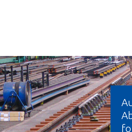
Au
Ab
fo