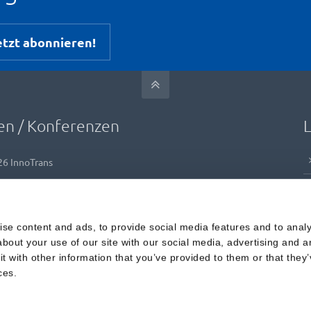
etzt abonnieren!
n / Konferenzen
L
26
InnoTrans
s
se content and ads, to provide social media features and to analys
bout your use of our site with our social media, advertising and a
 with other information that you’ve provided to them or that they’
ces.