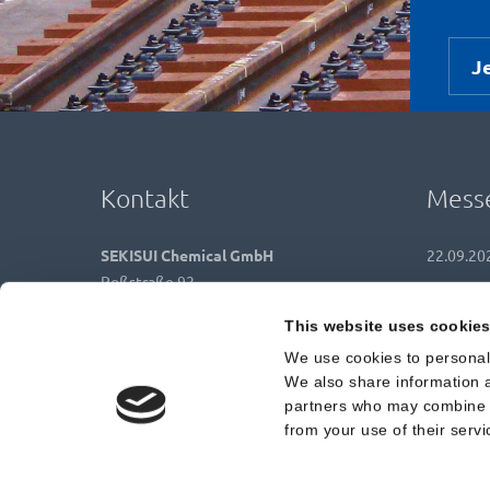
J
Kontakt
Messe
SEKISUI Chemical GmbH
22.09.20
Roßstraße 92
D-40476 Düsseldorf
This website uses cookie
We use cookies to personali
+49 211 36977 0
We also share information a
+49 211 36977 31
partners who may combine it
from your use of their servi
contact@sekisui-rail.com