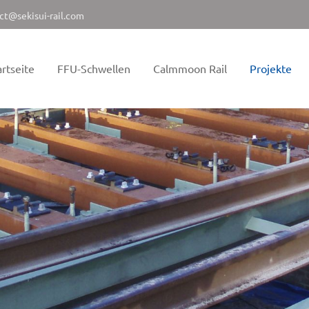
ct@sekisui-rail.com
artseite
FFU-Schwellen
Calmmoon Rail
Projekte