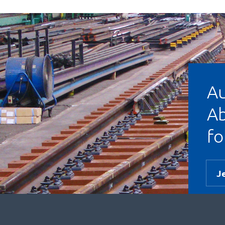
Au
Ab
fo
J